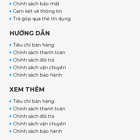
Chính sách bảo mật
lợi, giúp bạn tiết kiệm tối ưu thời gian đun
Cam kết về thông tin
nước. Mức nhiệt nước có thể điều chỉnh từ 35
Trả góp qua thẻ tín dụng
đến 48 độ C. Ngâm chân trong nước ấm không
chỉ giúp thư giãn mà còn giúp cho xương khớp
HƯỚNG DẪN
giảm đau nhức, giảm căng cứng cơ khớp, khí
Tiêu chí bán hàng
huyết lưu thông.
Chính sách thanh toán
Chính sách đổi trả
Massage sủi bọt khí và rung
Chính sách vận chuyển
Chính sách bảo hành
Bồn ngâm chân OKACHI JP-200 (cao cấp) trang
bị đến 20 ống phun sủi bọt khí có công dụng
XEM THÊM
thư giãn cơ, giải độc tố, làm mềm da. Kết hợp
Tiêu chí bán hàng
cùng tính năng massage rung kích thích các cơ
Chính sách thanh toán
làm giảm đau mỏi hiệu quả.
Chính sách đổi trả
Chính sách vận chuyển
Hẹn giờ tự động
Chính sách bảo hành
Thời gian hẹn giờ từ 10 đến 60 phút, người