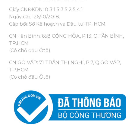
Giấy CNĐKDN: 0 3 1 5 3 5 2 5 4 1
Ngày cấp: 26/10/2018.
Cấp bởi: Sở Kế hoạch và Đầu tư TP. HCM.
CN Tân Bình: 658 CỘNG HÒA, P.13, Q.TÂN BÌNH,
TP.HCM
(Có chỗ đậu Ôtô)
CN GÒ VẤP: 71 TRẦN THỊ NGHỈ, P.7, Q.GÒ VẤP,
TP.HCM
(Có chỗ đậu Ôtô)