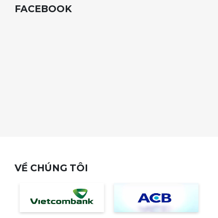
FACEBOOK
dùng có thể tùy chọn theo nhu cầu và mục đích
sử dụng. Rất tiện lợi nếu người lớn tuổi sử
dụng, không lo ngủ quên hay đãng trí chưa tắt
máy.
VỀ CHÚNG TÔI