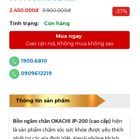
2.450.000đ
3.900.000đ
-37%
Tình trạng:
Còn hàng
Mua ngay
Giao tận nơi, Không mua không sao
1900.6810
0909612219
Thông tin sản phẩm
Bồn ngâm chân OKACHI JP-200 (cao cấp)
hiện
là sản phẩm chăm sóc sức khỏe được yêu thích
nhất tại các gia đình Việt. Ngoài những khách