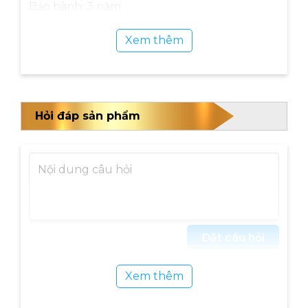
Bảo hành: 3 năm
Xem thêm
Hỏi đáp sản phẩm
BỒN NGÂM CHÂN OKACHI JP-200 (CAO CẤP)
CÓ NHỮNG ƯU ĐIỂM NÀO?
Kiểu dáng
Đặt câu hỏi
Được thiết kế nhỏ gọn, màu sắc tinh tế có dung
Xem thêm
tích lớn đến 12.8L chiều cao 35cm phù hợp mọi
lứa tuổi sử dụng.