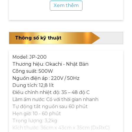
Xem thêm
Thông số kỹ thuật
Model: JP-200
Thương hiệu: Okachi - Nhật Bản
Công suất: 500W
Nguồn điện áp : 220V / 50Hz
Dung tích: 12,8 lít
Điều chỉnh nhiệt độ: 35 – 48 độ C
Làm ấm nước: Có với thời gian nhanh
Tự động tắt nguồn sau 60 phút
Hẹn giờ: 10 - 60 phút
Trọng lượng: 3,2kg
Kích thước: 36cm x 43cm x 35cm (DxRxC)