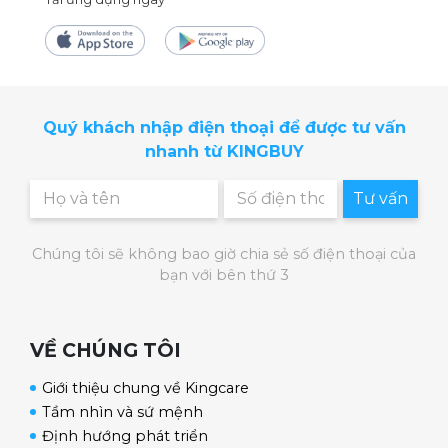
Tính năng
Quý khách nhập điện thoại để được tư vấn
Con lăn massage
nhanh từ KINGBUY
Bồn ngâm chân OKACHI JP-200 (cao cấp) tích
Tư vấn
hợp 6 con lăn xoay tự động, có nhiệm vụ ấn sâu
rộng loại bỏ đau nhức, tê mỏi. Chăm sóc toàn
Chúng tôi sẽ không bao giờ chia sẻ số điện thoại của
diện từ gót chân đến ngón chân, loại bỏ căng
bạn với bên thứ 3
cơ, nhức mỏi hiệu quả cho người già, người
mang giày cao gót, người đi lại nhiều hoặc ngồi
VỀ CHÚNG TÔI
lâu ít vận động.
Giới thiệu chung về Kingcare
Làm nóng nước tự động
Tầm nhìn và sứ mệnh
Định hướng phát triển
Tính năng làm nóng nước tự động vô cùng tiện