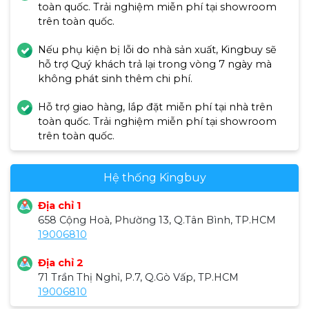
tuổi vẫn thoải mái sử dụng và vệ sinh sản phẩm
toàn quốc. Trải nghiệm miễn phí tại showroom
sau khi dùng. Máy còn có cả quai xách tiện lợi.
trên toàn quốc.
Nếu phụ kiện bị lỗi do nhà sản xuất, Kingbuy sẽ
hỗ trợ Quý khách trả lại trong vòng 7 ngày mà
không phát sinh thêm chi phí.
Hỗ trợ giao hàng, lắp đặt miễn phí tại nhà trên
toàn quốc. Trải nghiệm miễn phí tại showroom
trên toàn quốc.
Hệ thống Kingbuy
Địa chỉ 1
658 Cộng Hoà, Phường 13, Q.Tân Bình, TP.HCM
19006810
Địa chỉ 2
71 Trần Thị Nghỉ, P.7, Q.Gò Vấp, TP.HCM
19006810