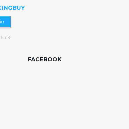
 KINGBUY
ấn
thứ 3
FACEBOOK