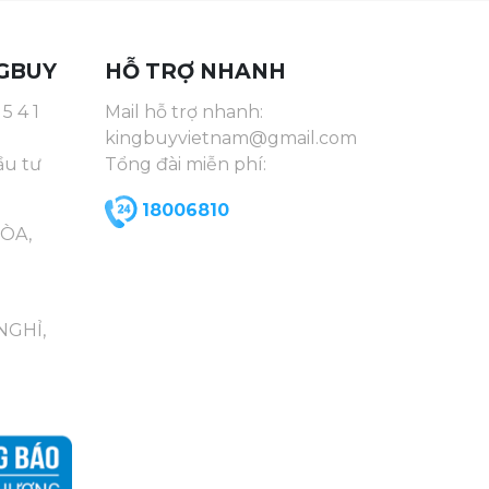
GBUY
HỖ TRỢ NHANH
5 4 1
Mail hỗ trợ nhanh:
kingbuyvietnam@gmail.com
ầu tư
Tổng đài miễn phí:
18006810
HÒA,
NGHỈ,