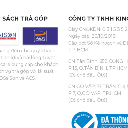
 SÁCH TRẢ GÓP
CÔNG TY TNHH KIN
Giấy CNĐKDN: 0 3 1 5 3 5 2 
Ngày cấp: 26/10/2018.
Cấp bởi: Sở Kế hoạch và Đ
TP. HCM.
ang đến cho quý khách
tiện lợi và hài lòng tuyệt
CN Tân Bình: 658 CỘNG 
ngcare cung cấp cho khách
P.13, Q.TÂN BÌNH, TP.HCM
h vụ trả góp với lãi suất
(Có chỗ đậu Ôtô)
DSaiSon và ACS.
CN GÒ VẤP: 71 TRẦN THỊ 
P.7, Q.GÒ VẤP, TP.HCM
(Có chỗ đậu Ôtô)