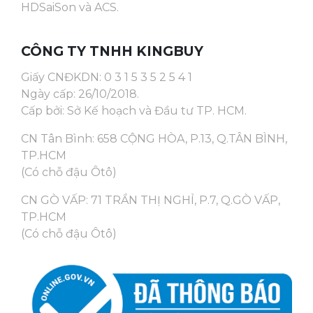
HDSaiSon và ACS.
CÔNG TY TNHH KINGBUY
Giấy CNĐKDN: 0 3 1 5 3 5 2 5 4 1
Ngày cấp: 26/10/2018.
Cấp bởi: Sở Kế hoạch và Đầu tư TP. HCM.
CN Tân Bình: 658 CỘNG HÒA, P.13, Q.TÂN BÌNH,
TP.HCM
(Có chỗ đậu Ôtô)
CN GÒ VẤP: 71 TRẦN THỊ NGHỈ, P.7, Q.GÒ VẤP,
TP.HCM
(Có chỗ đậu Ôtô)