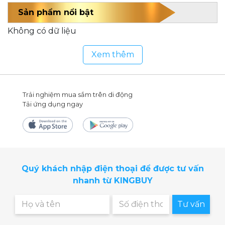
Sản phẩm nổi bật
Đồng ý
CALIFIT
Máy massage
Không có dữ liệu
8 triệu - 10 triệu
Xem thêm
OKACHI
Sức khoẻ - sắc đẹp
10 triệu - 15 triệu
Thương hiệu khác
Điện máy - gia dụng
Trải nghiệm mua sắm trên di động
Tải ứng dụng ngay
15 triệu - 20 triệu
20 triệu - 25 triệu
Quý khách nhập điện thoại để được tư vấn
nhanh từ KINGBUY
Tư vấn