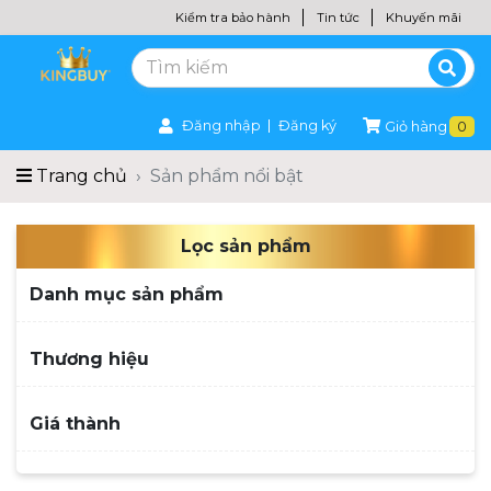
Kiểm tra bảo hành
Tin tức
Khuyến mãi
Đăng nhập
Đăng ký
Giỏ hàng
0
Trang chủ
Sản phẩm nổi bật
Lọc sản phẩm
Danh mục sản phẩm
Thương hiệu
Ghế massage
Giá thành
FUKI
Máy chạy bộ
OTO
Thể dục - thể thao