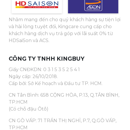
Nhằm mang đến cho quý khách hàng sự tiện lợi
và hài lòng tuyệt đối, Kingcare cung cấp cho
khách hàng dịch vụ trả góp với lãi suất 0% từ
HDSaiSon và ACS.
CÔNG TY TNHH KINGBUY
Giấy CNĐKDN: 0 3 1 5 3 5 2 5 4 1
Ngày cấp: 26/10/2018.
Cấp bởi: Sở Kế hoạch và Đầu tư TP. HCM.
CN Tân Bình: 658 CỘNG HÒA, P.13, Q.TÂN BÌNH,
TP.HCM
(Có chỗ đậu Ôtô)
CN GÒ VẤP: 71 TRẦN THỊ NGHỈ, P.7, Q.GÒ VẤP,
TP.HCM