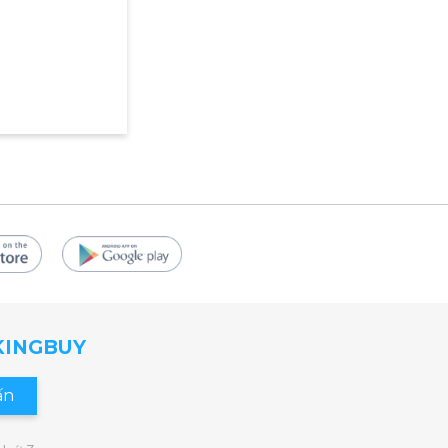
ùng bạn chinh
 hiệu quả giảm
n luyện tập
 KINGBUY
ấn