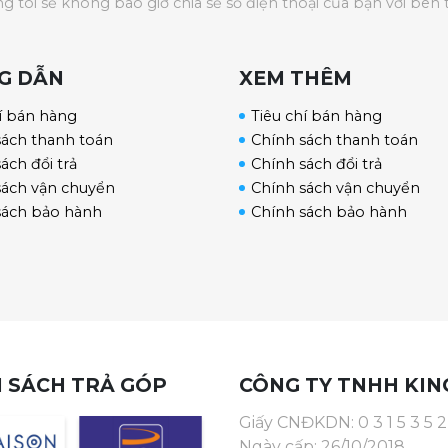
g tôi sẽ không bao giờ chia sẻ số điện thoại của bạn với bên 
G DẪN
XEM THÊM
í bán hàng
Tiêu chí bán hàng
sách thanh toán
Chính sách thanh toán
ách đổi trả
Chính sách đổi trả
sách vận chuyển
Chính sách vận chuyển
sách bảo hành
Chính sách bảo hành
 SÁCH TRẢ GÓP
CÔNG TY TNHH KIN
Giấy CNĐKDN: 0 3 1 5 3 5 2 
Ngày cấp: 26/10/2018.