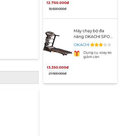
- EV33
12.750.000đ
16.500.000đ
Máy chạy bộ đa
năng OKACHI SPORT
JP-300A PRO
OKACHI
Dụng cụ xoay eo
giảm cân
13.350.000đ
21.900.000đ