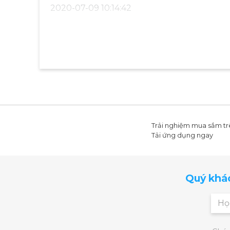
2020-07-09 10:14:42
ĐỘNG CƠ SIÊU KHỎE
Động cơ mạnh mẽ cho vận tốc đạt tối đa 20
phục những bài tập với cường độ khác nhau. 
cân nhanh chóng.
Trải nghiệm mua sắm tr
Tải ứng dụng ngay
Máy vận hành rất êm, chạy tốc độ nhanh như
vào bất cứ thời gian nào rãnh rỗi, không sợ
Quý khá