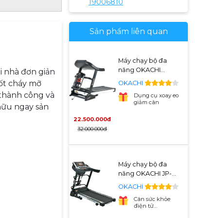
19006810
Sản phẩm liên quan
Máy chạy bộ đa
năng OKACHI
i nhà đơn giản
LUXURY JP-999A
đốt cháy mỡ
OKACHI
(Dòng Cao Cấp)
 thành công và
Dụng cụ xoay eo
giảm cân
hữu ngay sản
22.500.000đ
32.000.000đ
Máy chạy bộ đa
năng OKACHI JP-
500A
OKACHI
Cân sức khỏe
điện tử
PERSONAL SCALE