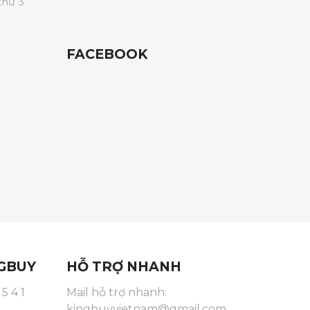
thứ 3
FACEBOOK
GBUY
HỖ TRỢ NHANH
5 4 1
Mail hỗ trợ nhanh:
kingbuyvietnam@gmail.com