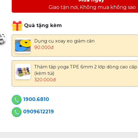
Giao tận nơi, Không mua không sao
Quà tặng kèm
Dụng cụ xoay eo giảm cân
90.000đ
Thảm tập yoga TPE 6mm 2 lớp dòng cao cấ
(kèm túi)
320.000đ
1900.6810
0909612219