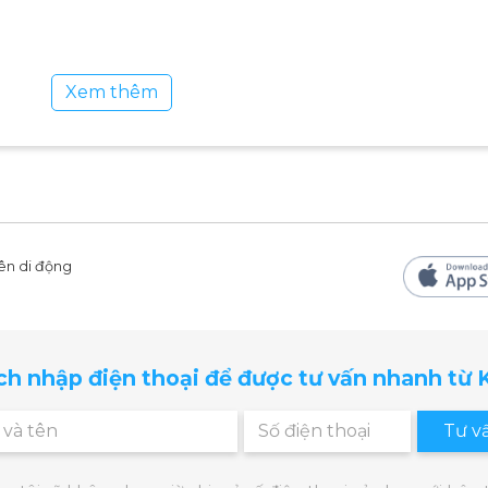
Xem thêm
km/h, có thể điều nhanh chậm theo ý muốn, sẵn sàng c
Đem lại cảm giác thật như đang chạy bộ ngoài trời, tạo
ên di động
ng vẫn không tạo ra tiếng ồn. Đảo bảo thoải mái cho bạ
 làm phiền đến người xung quanh.
ch nhập điện thoại để được tư vấn nhanh từ
Tư v