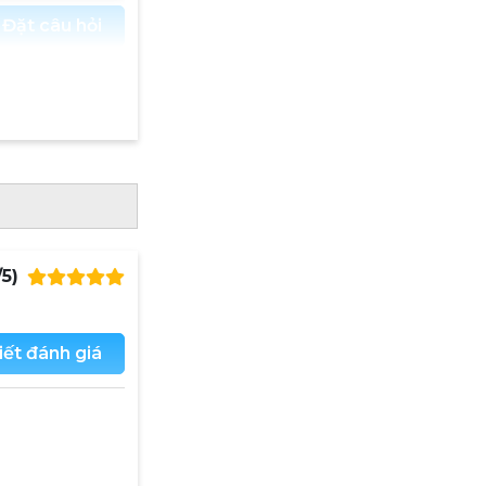
Đặt câu hỏi
/5)
iết đánh giá