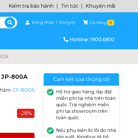
Kiểm tra bảo hành
Tin tức
Khuyến mãi
Đăng nhập
Đăng ký
Giỏ hàng
0
Hotline: 1900.6810
00A
 JP-800A
Cam kết của chúng tôi
phẩm:
CF-800A
Hỗ trợ giao hàng, lắp đặt
miễn phí tại nhà trên toàn
quốc. Trải nghiệm miễn
phí tại showroom trên
-28%
toàn quốc.
Nếu phụ kiện bị lỗi do nhà
sản xuất, Kingbuy sẽ hỗ