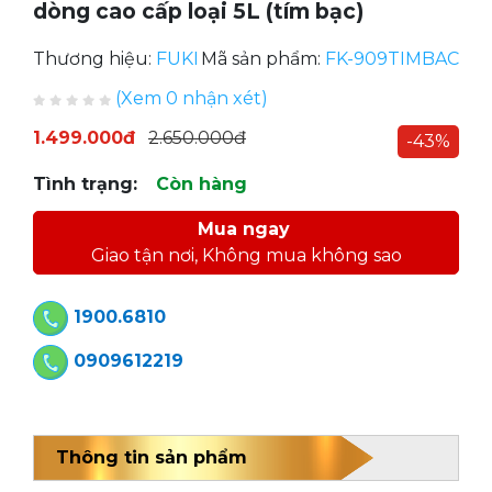
dòng cao cấp loại 5L (tím bạc)
Thương hiệu:
FUKI
Mã sản phẩm:
FK-909TIMBAC
(Xem 0 nhận xét)
1.499.000đ
2.650.000đ
-43%
Tình trạng:
Còn hàng
Mua ngay
Giao tận nơi, Không mua không sao
1900.6810
0909612219
Thông tin sản phẩm