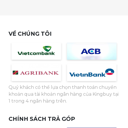
VỀ CHÚNG TÔI
Dung tích nồi
Lòng nồi rộng với dung tích 5L
Được tráng men chống dính siêu dày, giúp
Quý khách có thể lựa chọn thanh toán chuyển
tỏi không bị khét, dễ lau chùi
khoản qua tài khoản ngân hàng của Kingbuy tại
1 trong 4 ngân hàng trên.
CHÍNH SÁCH TRẢ GÓP