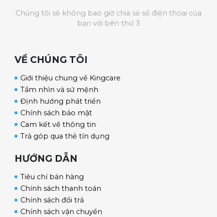
Chúng tôi sẽ không bao giờ chia sẻ số điện thoại của
bạn với bên thứ 3
VỀ CHÚNG TÔI
Giới thiệu chung về Kingcare
Tầm nhìn và sứ mệnh
Khay xếp tỏi
Định hướng phát triển
Chính sách bảo mật
3 khay có thể tháo rời được, vệ sinh dễ dàng
Cam kết về thông tin
Chất liệu nhôm cao cấp không gỉ sét, chống
Trả góp qua thẻ tín dụng
hao mòn
Thiết kế thông minh giúp nhiệt len lỏi dễ
HƯỚNG DẪN
dàng vào các củ tỏi
Có khung viền cố định tỏi không bị rơi ra khỏi
Tiêu chí bán hàng
khay
Chính sách thanh toán
Trọng lượng tỏi xếp 1 lần tối đa 1.6kg
Chính sách đổi trả
Chính sách vận chuyển