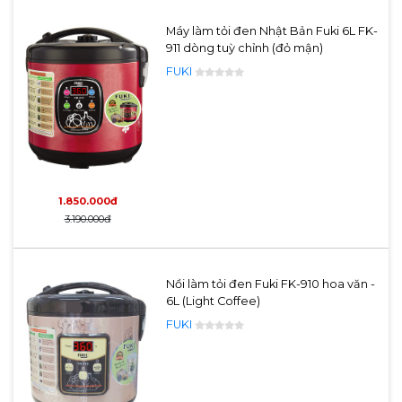
Máy làm tỏi đen Nhật Bản Fuki 6L FK-
911 dòng tuỳ chỉnh (đỏ mận)
FUKI
1.850.000đ
3.190.000đ
Mâm gia nhiệt 3 chiều
Sinh nhiệt hình cầu 360 độ len lỏi nhanh vào
Nồi làm tỏi đen Fuki FK-910 hoa văn -
từng tép tỏi đảm bảo lên men đồng đều.
6L (Light Coffee)
Tỏi được hấp thụ nhiệt tốt hơn không bị hư
FUKI
hỏng