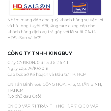
Nhằm mang đến cho quý khách hàng sự tiện lợi
và hài lòng tuyệt đối, Kingcare cung cấp cho
khách hàng dịch vụ trả góp với lãi suất 0% từ
HDSaiSon và ACS.
CÔNG TY TNHH KINGBUY
Giấy CNĐKDN: 0 3 1 5 3 5 2 5 4 1
Ngày cấp: 26/10/2018.
Cấp bởi: Sở Kế hoạch và Đầu tư TP. HCM.
CN Tân Bình: 658 CỘNG HÒA, P.13, Q.TÂN BÌNH,
TP.HCM
(Có chỗ đậu Ôtô)
CN GÒ VẤP: 71 TRẦN THỊ NGHỈ, P.7, Q.GÒ VẤP,