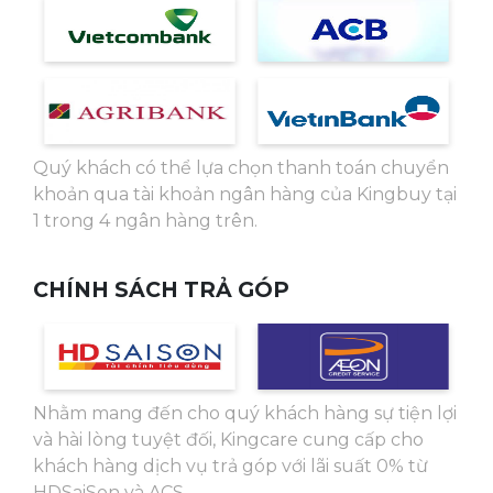
Massage rung
Quý khách có thể lựa chọn thanh toán chuyển
Máy massage chân OKACHI Luxury JP-820
khoản qua tài khoản ngân hàng của Kingbuy tại
(Gold) có tính năng massage rung, giúp cơ bắp
1 trong 4 ngân hàng trên.
được thư giãn tối đa, giúp máu lưu thông
nhanh, loại bỏ tê bì, căng cơ hiệu quả.
CHÍNH SÁCH TRẢ GÓP
2 chế độ massage chân riêng biệt
Máy có 2 chế độ massage chân riêng biệt, mỗi
chế độ tương ứng với 1 vị trí trên chân. Cùng 3
Nhằm mang đến cho quý khách hàng sự tiện lợi
mức cường độ nhẹ đến mạnh, để người dùng
và hài lòng tuyệt đối, Kingcare cung cấp cho
dễ dàng điều chỉnh theo nhu cầu và thể trạng.
khách hàng dịch vụ trả góp với lãi suất 0% từ
Nhằm đạt được hiệu quả massage chân tốt
HDSaiSon và ACS.