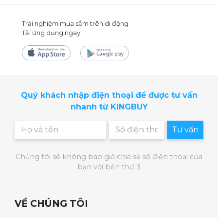
Trải nghiệm mua sắm trên di động
Tải ứng dụng ngay
Quý khách nhập điện thoại để được tư vấn
nhanh từ KINGBUY
Tư vấn
Chúng tôi sẽ không bao giờ chia sẻ số điện thoại của
bạn với bên thứ 3
Sưởi ấm bằng nhiệt hồng ngoại
Lòng bàn chân chúng ta thường tiếp xúc với
VỀ CHÚNG TÔI
nhiệt độ bên ngoài, thường lạnh và khiến cơ
thể dễ bị ốm, sức đề kháng suy giảm. Với tính