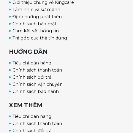
Giới thiệu chung về Kingcare
năng sưởi nhiệt hồng ngoại giúp đôi chân ấm,
Tầm nhìn và sứ mệnh
nhất là vào mùa đông. Tính năng này còn giúp
Định hướng phát triển
Chính sách bảo mật
máu lưu thông đều, đào thải độc tố, phù hợp
Cam kết về thông tin
với đối tượng người già.
Trả góp qua thẻ tín dụng
HƯỚNG DẪN
Tiêu chí bán hàng
Chính sách thanh toán
Chính sách đổi trả
Chính sách vận chuyển
Chính sách bảo hành
XEM THÊM
Tiêu chí bán hàng
Chính sách thanh toán
Chính sách đổi trả