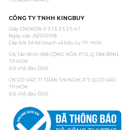
nhất.
CÔNG TY TNHH KINGBUY
Giấy CNĐKDN: 0 3 1 5 3 5 2 5 4 1
Ngày cấp: 26/10/2018.
Cấp bởi: Sở Kế hoạch và Đầu tư TP. HCM.
CN Tân Bình: 658 CỘNG HÒA, P.13, Q.TÂN BÌNH,
TP.HCM
(Có chỗ đậu Ôtô)
CN GÒ VẤP: 71 TRẦN THỊ NGHỈ, P.7, Q.GÒ VẤP,
TP.HCM
(Có chỗ đậu Ôtô)