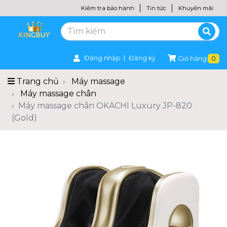
Kiểm tra bảo hành
Tin tức
Khuyến mãi
Đăng nhập
Đăng ký
Giỏ hàng
0
Trang chủ
Máy massage
Máy massage chân
Máy massage chân OKACHI Luxury JP-820
(Gold)