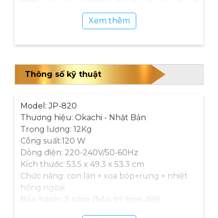
Xem thêm
Thông số kỹ thuật
Model: JP-820
Thương hiệu: Okachi - Nhật Bản
Trọng lượng: 12Kg
Công suất:120 W
Dòng điện: 220-240V/50-60Hz
Kích thước: 53.5 x 49.3 x 53.3 cm
Chức năng: con lăn + xoa bóp+rung + nhiệt
hồng ngoại
Bảo hành: 2 năm (bảo trì trọn đời)