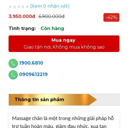
(Xem 0 nhận xét)
3.950.000đ
6.900.000đ
-42%
Tình trạng:
Còn hàng
Mua ngay
Giao tận nơi, Không mua không sao
1900.6810
0909612219
Thông tin sản phẩm
Massage chân là một trong những giải pháp hỗ
trợ tuần hoàn máu, giảm đau nhức, xua tan