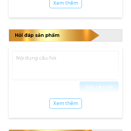
Xem thêm
Hỏi đáp sản phẩm
Đặc điểm nổi bật của máy massage chân
Đặt câu hỏi
OKACHI Luxury JP-820 (Gold)
Xem thêm
Công nghệ massage hiện đại
Con lăn 3D tích hợp dưới lòng bàn chân chuyển
động 360 độ tác dụng lên các huyêt đạo mang