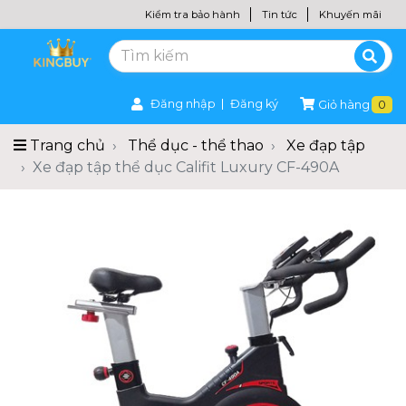
Kiểm tra bảo hành
Tin tức
Khuyến mãi
Đăng nhập
Đăng ký
Giỏ hàng
0
Trang chủ
Thể dục - thể thao
Xe đạp tập
Xe đạp tập thể dục Califit Luxury CF-490A