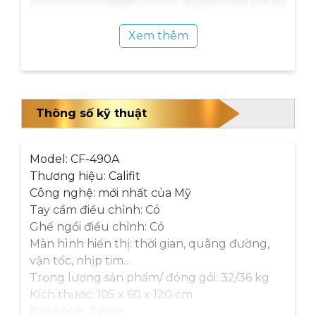
Xem thêm
Thông số kỹ thuật
Model: CF-490A
Thương hiệu: Califit
Công nghệ: mới nhất của Mỹ
Tay cầm điều chỉnh: Có
Ghế ngồi điều chỉnh: Có
Màn hình hiển thị: thời gian, quãng đường,
vận tốc, nhịp tim…
Trọng lượng sản phẩm/ đóng gói: 32/36 kg
Kích thước: 105 x 60 x 120 cm
Bảo hành: 2 năm