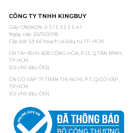
CÔNG TY TNHH KINGBUY
Giấy CNĐKDN: 0 3 1 5 3 5 2 5 4 1
Ngày cấp: 26/10/2018.
Cấp bởi: Sở Kế hoạch và Đầu tư TP. HCM.
CN Tân Bình: 658 CỘNG HÒA, P.13, Q.TÂN BÌNH,
TP.HCM
(Có chỗ đậu Ôtô)
CN GÒ VẤP: 71 TRẦN THỊ NGHỈ, P.7, Q.GÒ VẤP,
TP.HCM
(Có chỗ đậu Ôtô)
Bàn đạp an toàn tuyệt đối
Xe đạp tập thể dục Califit Luxury CF-490A
cho bạn trải nghiệm tốc độ thoải mái mà