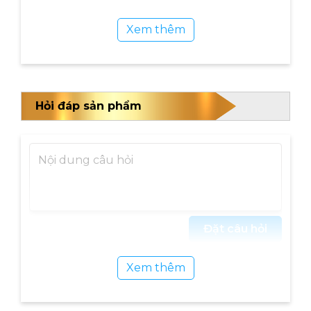
Đặc điểm nổi bật của xe đạp tập thể dục
Xem thêm
Califit Luxury CF-490A
Yên ngồi đa năng, vận động thoải mái
Xe đạp tập thể dục Califit Luxury CF-490A
Hỏi đáp sản phẩm
thiết kế yên ngồi đa năng có thể tùy chỉnh
cao thấp hoặc tiến về trước và lùi phía
sau. Chất liệu êm ái, đàn hồi, da cao cấp
thoáng khí. Mang lại cảm giác thoải mái
không gây khó chịu khi tập luyện thời gian
dài. Với khả năng tùy chỉnh này xe sẽ phù
Đặt câu hỏi
hợp với chiều cao, vóc dáng của mọi
Xem thêm
thành viên trong gia đình, người lớn trẻ
em hay người già cũng tập luyện được.