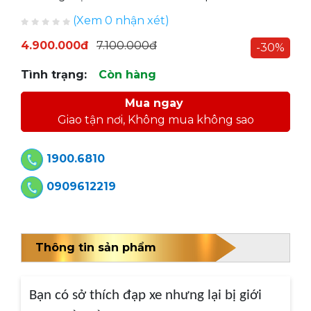
(Xem 0 nhận xét)
4.900.000đ
7.100.000đ
-30%
Tình trạng:
Còn hàng
Mua ngay
Giao tận nơi, Không mua không sao
1900.6810
0909612219
Thông tin sản phẩm
Bạn có sở thích đạp xe nhưng lại bị giới