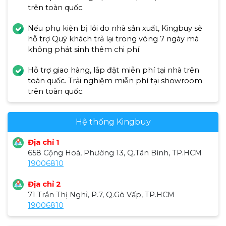
trên toàn quốc.
Nếu phụ kiện bị lỗi do nhà sản xuất, Kingbuy sẽ
hỗ trợ Quý khách trả lại trong vòng 7 ngày mà
không phát sinh thêm chi phí.
Hỗ trợ giao hàng, lắp đặt miễn phí tại nhà trên
toàn quốc. Trải nghiệm miễn phí tại showroom
trên toàn quốc.
Hệ thống Kingbuy
Địa chỉ 1
658 Cộng Hoà, Phường 13, Q.Tân Bình, TP.HCM
19006810
Địa chỉ 2
Tận hưởng các chương trình tập đa dạng
71 Trần Thị Nghỉ, P.7, Q.Gò Vấp, TP.HCM
19006810
Xe đạp tập thể dục Califit Luxury CF-490A